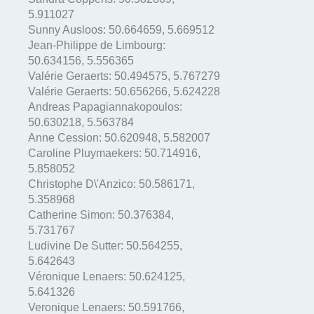
5.911027
Sunny Ausloos:
50.664659
,
5.669512
Jean-Philippe de Limbourg:
50.634156
,
5.556365
Valérie Geraerts:
50.494575
,
5.767279
Valérie Geraerts:
50.656266
,
5.624228
Andreas Papagiannakopoulos:
50.630218
,
5.563784
Anne Cession:
50.620948
,
5.582007
Caroline Pluymaekers:
50.714916
,
5.858052
Christophe D\'Anzico:
50.586171
,
5.358968
Catherine Simon:
50.376384
,
5.731767
Ludivine De Sutter:
50.564255
,
5.642643
Véronique Lenaers:
50.624125
,
5.641326
Veronique Lenaers:
50.591766
,