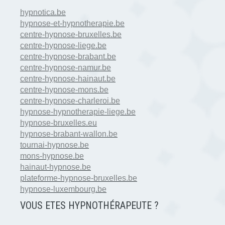
hypnotica.be
hypnose-et-hypnotherapie.be
centre-hypnose-bruxelles.be
centre-hypnose-liege.be
centre-hypnose-brabant.be
centre-hypnose-namur.be
centre-hypnose-hainaut.be
centre-hypnose-mons.be
centre-hypnose-charleroi.be
hypnose-hypnotherapie-liege.be
hypnose-bruxelles.eu
hypnose-brabant-wallon.be
tournai-hypnose.be
mons-hypnose.be
hainaut-hypnose.be
plateforme-hypnose-bruxelles.be
hypnose-luxembourg.be
VOUS ETES HYPNOTH
É
RAPEUTE ?