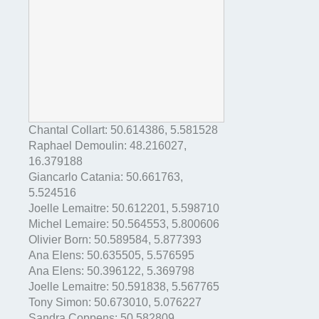
Chantal Collart:
50.614386
,
5.581528
Raphael Demoulin:
48.216027
,
16.379188
Giancarlo Catania:
50.661763
,
5.524516
Joelle Lemaitre:
50.612201
,
5.598710
Michel Lemaire:
50.564553
,
5.800606
Olivier Born:
50.589584
,
5.877393
Ana Elens:
50.635505
,
5.576595
Ana Elens:
50.396122
,
5.369798
Joelle Lemaitre:
50.591838
,
5.567765
Tony Simon:
50.673010
,
5.076227
Sandra Coppens:
50.582809
,