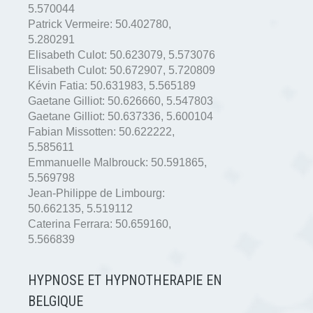
5.570044
Patrick Vermeire:
50.402780
,
5.280291
Elisabeth Culot:
50.623079
,
5.573076
Elisabeth Culot:
50.672907
,
5.720809
Kévin Fatia:
50.631983
,
5.565189
Gaetane Gilliot:
50.626660
,
5.547803
Gaetane Gilliot:
50.637336
,
5.600104
Fabian Missotten:
50.622222
,
5.585611
Emmanuelle Malbrouck:
50.591865
,
5.569798
Jean-Philippe de Limbourg:
50.662135
,
5.519112
Caterina Ferrara:
50.659160
,
5.566839
HYPNOSE ET HYPNOTHERAPIE EN
BELGIQUE