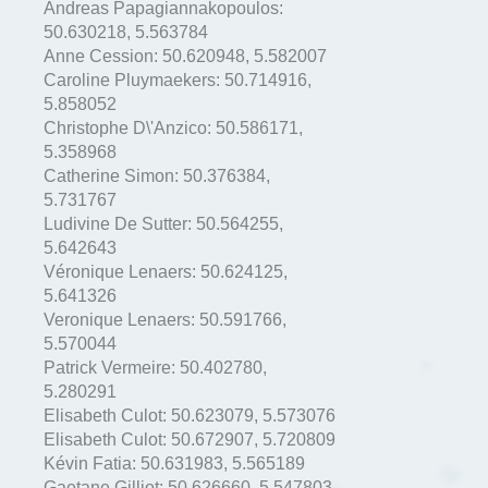
Andreas Papagiannakopoulos:
50.630218
,
5.563784
Anne Cession:
50.620948
,
5.582007
Caroline Pluymaekers:
50.714916
,
5.858052
Christophe D\'Anzico:
50.586171
,
5.358968
Catherine Simon:
50.376384
,
5.731767
Ludivine De Sutter:
50.564255
,
5.642643
Véronique Lenaers:
50.624125
,
5.641326
Veronique Lenaers:
50.591766
,
5.570044
Patrick Vermeire:
50.402780
,
5.280291
Elisabeth Culot:
50.623079
,
5.573076
Elisabeth Culot:
50.672907
,
5.720809
Kévin Fatia:
50.631983
,
5.565189
Gaetane Gilliot:
50.626660
,
5.547803