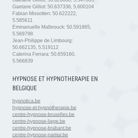
Gaetane Gilliot:
50.637336
,
5.600104
Fabian Missotten:
50.622222
,
5.585611
Emmanuelle Malbrouck:
50.591865
,
5.569798
Jean-Philippe de Limbourg:
50.662135
,
5.519112
Caterina Ferrara:
50.659160
,
5.566839
HYPNOSE ET HYPNOTHERAPIE EN
BELGIQUE
hypnotica.be
hypnose-et-hypnotherapie.be
centre-hypnose-bruxelles.be
centre-hypnose-liege.be
centre-hypnose-brabant.be
centre-hypnose-namur.be