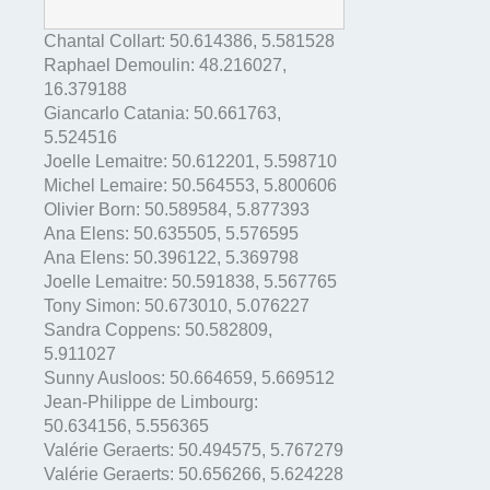
Chantal Collart:
50.614386
,
5.581528
Raphael Demoulin:
48.216027
,
16.379188
Giancarlo Catania:
50.661763
,
5.524516
Joelle Lemaitre:
50.612201
,
5.598710
Michel Lemaire:
50.564553
,
5.800606
Olivier Born:
50.589584
,
5.877393
Ana Elens:
50.635505
,
5.576595
Ana Elens:
50.396122
,
5.369798
Joelle Lemaitre:
50.591838
,
5.567765
Tony Simon:
50.673010
,
5.076227
Sandra Coppens:
50.582809
,
5.911027
Sunny Ausloos:
50.664659
,
5.669512
Jean-Philippe de Limbourg:
50.634156
,
5.556365
Valérie Geraerts:
50.494575
,
5.767279
Valérie Geraerts:
50.656266
,
5.624228