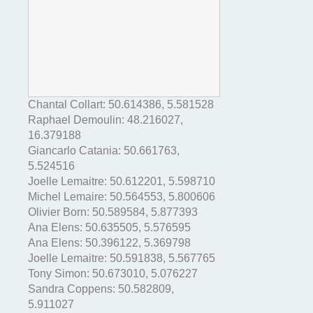
Chantal Collart:
50.614386
,
5.581528
Raphael Demoulin:
48.216027
,
16.379188
Giancarlo Catania:
50.661763
,
5.524516
Joelle Lemaitre:
50.612201
,
5.598710
Michel Lemaire:
50.564553
,
5.800606
Olivier Born:
50.589584
,
5.877393
Ana Elens:
50.635505
,
5.576595
Ana Elens:
50.396122
,
5.369798
Joelle Lemaitre:
50.591838
,
5.567765
Tony Simon:
50.673010
,
5.076227
Sandra Coppens:
50.582809
,
5.911027