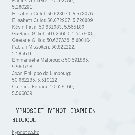
Patrick Vermeire:
50.402780
,
5.280291
Elisabeth Culot:
50.623079
,
5.573076
Elisabeth Culot:
50.672907
,
5.720809
Kévin Fatia:
50.631983
,
5.565189
Gaetane Gilliot:
50.626660
,
5.547803
Gaetane Gilliot:
50.637336
,
5.600104
Fabian Missotten:
50.622222
,
5.585611
Emmanuelle Malbrouck:
50.591865
,
5.569798
Jean-Philippe de Limbourg:
50.662135
,
5.519112
Caterina Ferrara:
50.659160
,
5.566839
HYPNOSE ET HYPNOTHERAPIE EN
BELGIQUE
hypnotica.be