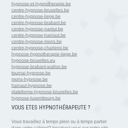
hypnose-et-hypnotherapie.be
centre-hypnose-bruxelles.be
centre-hypnose-liege.be
centre-hypnose-brabant.be
centre-hypnose-namur.be
centre-hypnose-hainaut.be
centre-hypnose-mons.be
centre-hypnose-charleroi.be
hypnose-hypnotherapie-liege.be
hypnose-bruxelles.eu
hypnose-brabant-wallon.be
tournai-hypnose.be
mons-hypnose.be
hainaut-hypnose.be
plateforme-hypnose-bruxelles.be
hypnose-luxembourg.be
VOUS ETES HYPNOTH
É
RAPEUTE ?
Vous travaillez à temps plein ou à temps partiel
dans votre cabinet? Inscrivez vous sur notre site