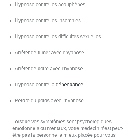
Hypnose contre les acouphènes
psychothérapeute
à liege
Hypnose contre les insomnies
psychothérapeute à
liege
Hypnose contre les difficultés sexuelles
psychothérapeute à liege
Arrêter de fumer avec l’hypnose
psychothérapeute
à liege
Arrêter de boire avec l’hypnose
psychothérapeute
à liege
Hypnose contre la
dépendance
psychothérapeute
à liege
Perdre du poids avec l’hypnose
psychothérapeute
à liege
Lorsque vos symptômes sont psychologiques,
émotionnels ou mentaux, votre médecin n’est peut-
être pas la personne la mieux placée pour vous