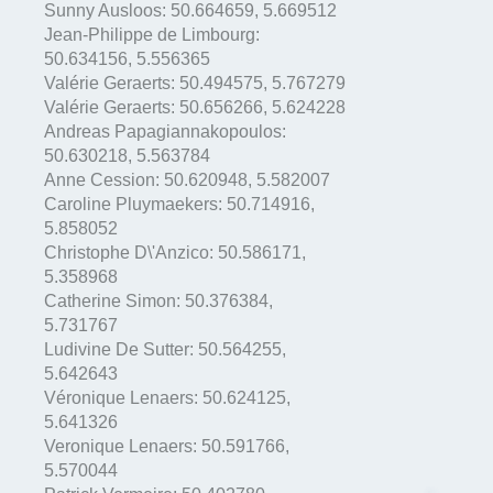
Sunny Ausloos:
50.664659
,
5.669512
Jean-Philippe de Limbourg:
50.634156
,
5.556365
Valérie Geraerts:
50.494575
,
5.767279
Valérie Geraerts:
50.656266
,
5.624228
Andreas Papagiannakopoulos:
50.630218
,
5.563784
Anne Cession:
50.620948
,
5.582007
Caroline Pluymaekers:
50.714916
,
5.858052
Christophe D\'Anzico:
50.586171
,
5.358968
Catherine Simon:
50.376384
,
5.731767
Ludivine De Sutter:
50.564255
,
5.642643
Véronique Lenaers:
50.624125
,
5.641326
Veronique Lenaers:
50.591766
,
5.570044