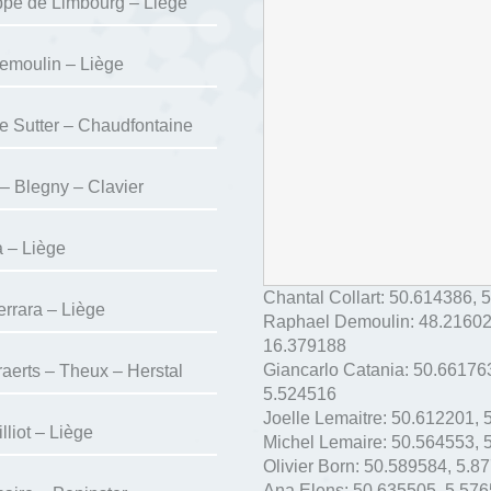
ppe de Limbourg – Liège
emoulin – Liège
e Sutter – Chaudfontaine
– Blegny – Clavier
a – Liège
Chantal Collart:
50.614386
,
5
errara – Liège
Raphael Demoulin:
48.2160
16.379188
Giancarlo Catania:
50.66176
raerts – Theux – Herstal
5.524516
Joelle Lemaitre:
50.612201
,
liot – Liège
Michel Lemaire:
50.564553
,
Olivier Born:
50.589584
,
5.8
Ana Elens:
50.635505
,
5.576