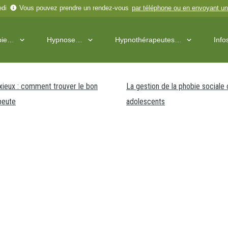
edi
Vous pouvez prendre un rendez-vous
par téléphone
ou en
envoyant un
pie…
Hypnose…
Hypnothérapeutes…
Inf
xieux : comment trouver le bon
La gestion de la phobie sociale 
peute
adolescents