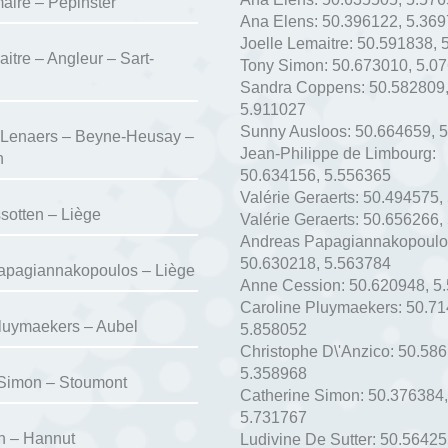
aire – Pepinster
Ana Elens:
50.396122
,
5.369
Joelle Lemaitre:
50.591838
,
itre – Angleur – Sart-
Tony Simon:
50.673010
,
5.0
Sandra Coppens:
50.582809
5.911027
Sunny Ausloos:
50.664659
,
5
 Lenaers – Beyne-Heusay –
Jean-Philippe de Limbourg:
n
50.634156
,
5.556365
Valérie Geraerts:
50.494575
,
sotten – Liège
Valérie Geraerts:
50.656266
,
Andreas Papagiannakopoulo
50.630218
,
5.563784
apagiannakopoulos – Liège
Anne Cession:
50.620948
,
5
Caroline Pluymaekers:
50.7
luymaekers – Aubel
5.858052
Christophe D\'Anzico:
50.58
5.358968
 Simon – Stoumont
Catherine Simon:
50.376384
,
5.731767
n – Hannut
Ludivine De Sutter:
50.56425