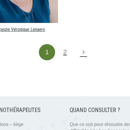
peute Véronique Lenaers
1
2
NOTHÉRAPEUTES
QUAND CONSULTER ?
oos – liège
Que ce soit pour résoudre de