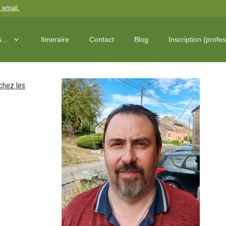
 email
.
os…
Itineraire
Contact
Blog
Inscription (profe
chez les