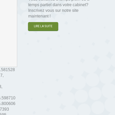
temps partiel dans votre cabinet?
Inscrivez vous sur notre site
maintenant !
LIRE LA SUITE
.581528
27
,
3
,
5.598710
5.800606
77393
595