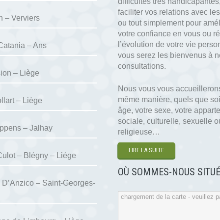
difficultés très handicapantes
faciliter vos relations avec les
n – Verviers
ou tout simplement pour amél
votre confiance en vous ou ré
l’évolution de votre vie perso
Catania – Ans
vous serez les bienvenus à 
consultations.
ion – Liège
Nous vous vous accueillerons
même manière, quels que soi
llart – Liège
âge, votre sexe, votre appar
sociale, culturelle, sexuelle o
ppens – Jalhay
religieuse…
LIRE LA SUITE
Culot – Blégny – Liége
OÙ SOMMES-NOUS SITUÉ
 D’Anzico – Saint-Georges-
chargement de la carte - veuillez pa