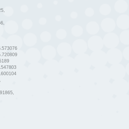
25
,
66
,
5.573076
5.720809
5189
.547803
.600104
,
591865
,