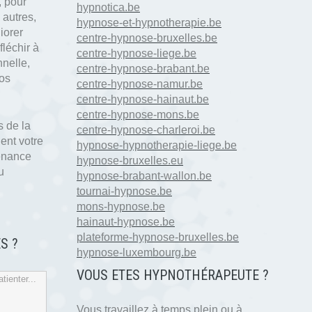
, pour
hypnotica.be
 autres,
hypnose-et-hypnotherapie.be
iorer
centre-hypnose-bruxelles.be
fléchir à
centre-hypnose-liege.be
nnelle,
centre-hypnose-brabant.be
nos
centre-hypnose-namur.be
centre-hypnose-hainaut.be
centre-hypnose-mons.be
 de la
centre-hypnose-charleroi.be
ent votre
hypnose-hypnotherapie-liege.be
tenance
hypnose-bruxelles.eu
u
hypnose-brabant-wallon.be
tournai-hypnose.be
mons-hypnose.be
hainaut-hypnose.be
plateforme-hypnose-bruxelles.be
S ?
hypnose-luxembourg.be
VOUS ETES HYPNOTH
É
RAPEUTE ?
tienter...
Vous travaillez à temps plein ou à