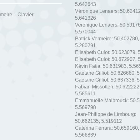
5.642643
Véronique Lenaers:
50.6241
rmeire – Clavier
5.641326
Veronique Lenaers:
50.5917
5.570044
Patrick Vermeire:
50.402780
,
5.280291
Elisabeth Culot:
50.623079
,
Elisabeth Culot:
50.672907
,
Kévin Fatia:
50.631983
,
5.56
Gaetane Gilliot:
50.626660
,
5
Gaetane Gilliot:
50.637336
,
5
Fabian Missotten:
50.622222
5.585611
Emmanuelle Malbrouck:
50.
5.569798
Jean-Philippe de Limbourg:
50.662135
,
5.519112
Caterina Ferrara:
50.659160
,
5.566839