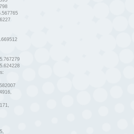
798
5.567765
76227
,
.669512
5.767279
5.624228
s:
.582007
14916
,
6171
,
5
,