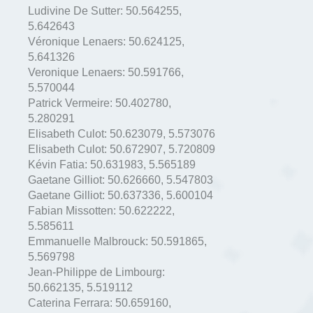
Ludivine De Sutter:
50.564255
,
5.642643
Véronique Lenaers:
50.624125
,
5.641326
Veronique Lenaers:
50.591766
,
5.570044
Patrick Vermeire:
50.402780
,
5.280291
Elisabeth Culot:
50.623079
,
5.573076
Elisabeth Culot:
50.672907
,
5.720809
Kévin Fatia:
50.631983
,
5.565189
Gaetane Gilliot:
50.626660
,
5.547803
Gaetane Gilliot:
50.637336
,
5.600104
Fabian Missotten:
50.622222
,
5.585611
Emmanuelle Malbrouck:
50.591865
,
5.569798
Jean-Philippe de Limbourg:
50.662135
,
5.519112
Caterina Ferrara:
50.659160
,