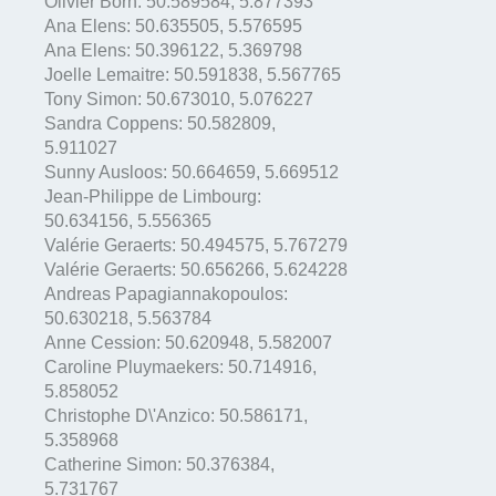
Olivier Born:
50.589584
,
5.877393
Ana Elens:
50.635505
,
5.576595
Ana Elens:
50.396122
,
5.369798
Joelle Lemaitre:
50.591838
,
5.567765
Tony Simon:
50.673010
,
5.076227
Sandra Coppens:
50.582809
,
5.911027
Sunny Ausloos:
50.664659
,
5.669512
Jean-Philippe de Limbourg:
50.634156
,
5.556365
Valérie Geraerts:
50.494575
,
5.767279
Valérie Geraerts:
50.656266
,
5.624228
Andreas Papagiannakopoulos:
50.630218
,
5.563784
Anne Cession:
50.620948
,
5.582007
Caroline Pluymaekers:
50.714916
,
5.858052
Christophe D\'Anzico:
50.586171
,
5.358968
Catherine Simon:
50.376384
,
5.731767