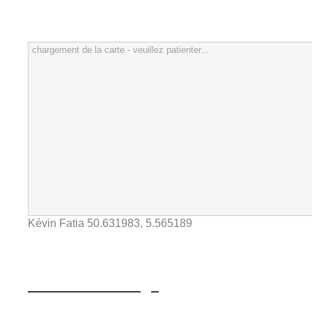
chargement de la carte - veuillez patienter...
Kévin Fatia
50.631983
,
5.565189
Hypnothérapeute liege
Kévin Fatia - Liège