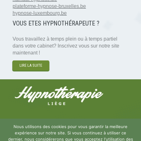
plateforme-hypnose-bruxelles.be
hypnose-luxembourg.be
VOUS ETES HYPNOTH
É
RAPEUTE ?
Vous travaillez à temps plein ou à temps partiel
dans votre cabinet? Inscrivez vous sur notre site
maintenant !
LIRE LA SUITE
Copyright © 2026
Hypnose et Hypnothérapie Liège
.
Nous utilisons des cookies pour vous garantir la meilleure
Tous droits réservés.
expérience sur notre site. Si vous continuez à utiliser ce
Privium – Des services qui soutiennent vos soins.
dernier, nous considérerons que vous acceptez l'utilisation des