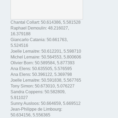
Chantal Collart:
50.614386
,
5.581528
Raphael Demoulin:
48.216027
,
16.379188
Giancarlo Catania:
50.661763
,
5.524516
Joelle Lemaitre:
50.612201
,
5.598710
Michel Lemaire:
50.564553
,
5.800606
Olivier Born:
50.589584
,
5.877393
Ana Elens:
50.635505
,
5.576595
Ana Elens:
50.396122
,
5.369798
Joelle Lemaitre:
50.591838
,
5.567765
Tony Simon:
50.673010
,
5.076227
Sandra Coppens:
50.582809
,
5.911027
Sunny Ausloos:
50.664659
,
5.669512
Jean-Philippe de Limbourg:
50.634156
,
5.556365