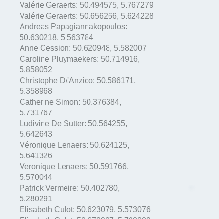
Valérie Geraerts:
50.494575
,
5.767279
Valérie Geraerts:
50.656266
,
5.624228
Andreas Papagiannakopoulos:
50.630218
,
5.563784
Anne Cession:
50.620948
,
5.582007
Caroline Pluymaekers:
50.714916
,
5.858052
Christophe D\'Anzico:
50.586171
,
5.358968
Catherine Simon:
50.376384
,
5.731767
Ludivine De Sutter:
50.564255
,
5.642643
Véronique Lenaers:
50.624125
,
5.641326
Veronique Lenaers:
50.591766
,
5.570044
Patrick Vermeire:
50.402780
,
5.280291
Elisabeth Culot:
50.623079
,
5.573076