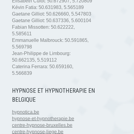
Elisabeth Culot:
50.672907
,
5.720809
Kévin Fatia:
50.631983
,
5.565189
Gaetane Gilliot:
50.626660
,
5.547803
Gaetane Gilliot:
50.637336
,
5.600104
Fabian Missotten:
50.622222
,
5.585611
Emmanuelle Malbrouck:
50.591865
,
5.569798
Jean-Philippe de Limbourg:
50.662135
,
5.519112
Caterina Ferrara:
50.659160
,
5.566839
HYPNOSE ET HYPNOTHERAPIE EN
BELGIQUE
hypnotica.be
hypnose-et-hypnotherapie.be
centre-hypnose-bruxelles.be
centre-hypnose-liege.be