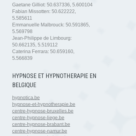
Gaetane Gilliot:
50.637336
,
5.600104
Fabian Missotten:
50.622222
,
5.585611
Emmanuelle Malbrouck:
50.591865
,
5.569798
Jean-Philippe de Limbourg:
50.662135
,
5.519112
Caterina Ferrara:
50.659160
,
5.566839
HYPNOSE ET HYPNOTHERAPIE EN
BELGIQUE
hypnotica.be
hypnose-et-hypnotherapie.be
centre-hypnose-bruxelles.be
centre-hypnose-liege.be
centre-hypnose-brabant.be
centre-hypnose-namur.be