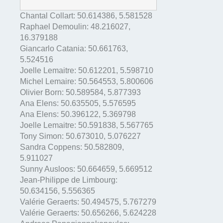
Chantal Collart:
50.614386
,
5.581528
Raphael Demoulin:
48.216027
,
16.379188
Giancarlo Catania:
50.661763
,
5.524516
Joelle Lemaitre:
50.612201
,
5.598710
Michel Lemaire:
50.564553
,
5.800606
Olivier Born:
50.589584
,
5.877393
Ana Elens:
50.635505
,
5.576595
Ana Elens:
50.396122
,
5.369798
Joelle Lemaitre:
50.591838
,
5.567765
Tony Simon:
50.673010
,
5.076227
Sandra Coppens:
50.582809
,
5.911027
Sunny Ausloos:
50.664659
,
5.669512
Jean-Philippe de Limbourg:
50.634156
,
5.556365
Valérie Geraerts:
50.494575
,
5.767279
Valérie Geraerts:
50.656266
,
5.624228