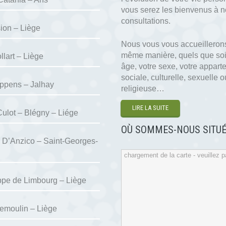
vous serez les bienvenus à 
consultations.
ion – Liège
Nous vous vous accueillerons
même manière, quels que soi
llart – Liège
âge, votre sexe, votre appar
sociale, culturelle, sexuelle o
ppens – Jalhay
religieuse…
LIRE LA SUITE
Culot – Blégny – Liége
OÙ SOMMES-NOUS SITUÉ
 D’Anzico – Saint-Georges-
chargement de la carte - veuillez pa
ppe de Limbourg – Liège
emoulin – Liège