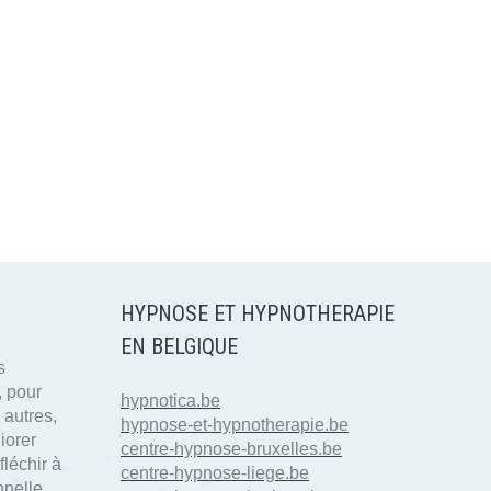
HYPNOSE ET HYPNOTHERAPIE
EN BELGIQUE
s
, pour
hypnotica.be
 autres,
hypnose-et-hypnotherapie.be
iorer
centre-hypnose-bruxelles.be
fléchir à
centre-hypnose-liege.be
nnelle,