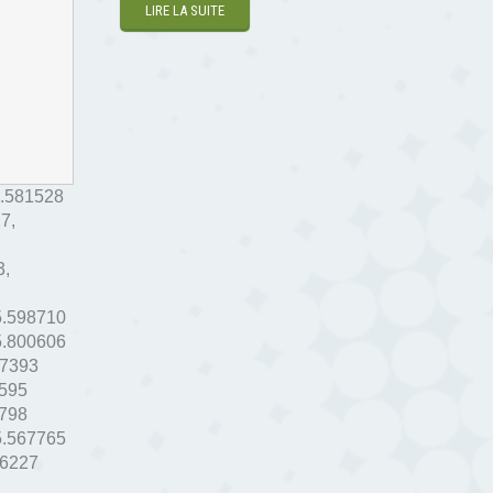
LIRE LA SUITE
.581528
27
,
3
,
5.598710
5.800606
77393
595
798
5.567765
76227
,