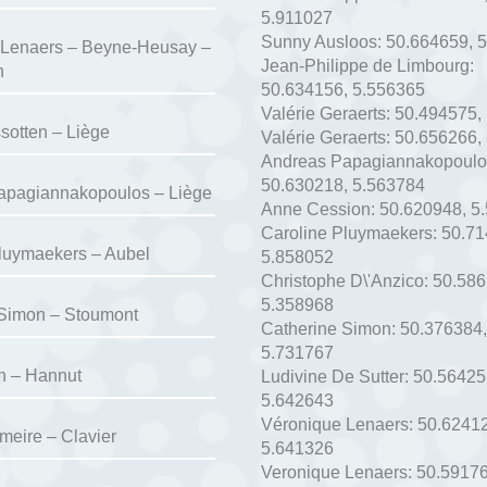
5.911027
Sunny Ausloos:
50.664659
,
5
 Lenaers – Beyne-Heusay –
Jean-Philippe de Limbourg:
n
50.634156
,
5.556365
Valérie Geraerts:
50.494575
,
sotten – Liège
Valérie Geraerts:
50.656266
,
Andreas Papagiannakopoulo
50.630218
,
5.563784
apagiannakopoulos – Liège
Anne Cession:
50.620948
,
5
Caroline Pluymaekers:
50.7
luymaekers – Aubel
5.858052
Christophe D\'Anzico:
50.58
5.358968
 Simon – Stoumont
Catherine Simon:
50.376384
,
5.731767
n – Hannut
Ludivine De Sutter:
50.56425
5.642643
Véronique Lenaers:
50.6241
rmeire – Clavier
5.641326
Veronique Lenaers:
50.5917