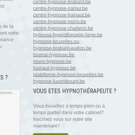
centre-hypnose-brabant.be
nos
centre-hypnose-namur.be
centre-hypnose-hainaut.be
centre-hypnose-mons.be
 de la
centre-hypnose-charleroi.be
ent votre
hypnose-hypnotherapie-liege.be
tenance
hypnose-bruxelles.eu
u
hypnose-brabant-wallon.be
tournai-hypnose.be
mons-hypnose.be
hainaut-hypnose.be
plateforme-hypnose-bruxelles.be
S ?
hypnose-luxembourg.be
VOUS ETES HYPNOTH
É
RAPEUTE ?
tienter...
Vous travaillez à temps plein ou à
temps partiel dans votre cabinet?
Inscrivez vous sur notre site
maintenant !