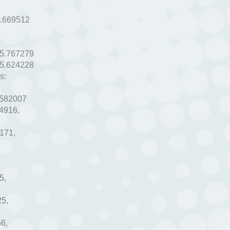
.669512
5.767279
5.624228
s:
.582007
14916
,
6171
,
5
,
25
,
66
,