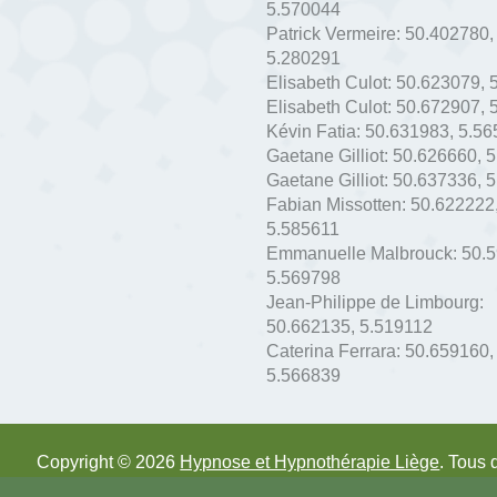
5.570044
Patrick Vermeire:
50.402780
,
5.280291
Elisabeth Culot:
50.623079
,
Elisabeth Culot:
50.672907
,
Kévin Fatia:
50.631983
,
5.56
Gaetane Gilliot:
50.626660
,
5
Gaetane Gilliot:
50.637336
,
5
Fabian Missotten:
50.622222
5.585611
Emmanuelle Malbrouck:
50.
5.569798
Jean-Philippe de Limbourg:
50.662135
,
5.519112
Caterina Ferrara:
50.659160
,
5.566839
Copyright © 2026
Hypnose et Hypnothérapie Liège
. Tous 
Privium – Des services qui soutiennent vos soins. Pour p