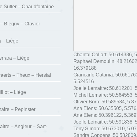
e Sutter – Chaudfontaine
– Blegny – Clavier
a – Liège
Chantal Collart:
50.614386
,
5
errara – Liège
Raphael Demoulin:
48.2160
16.379188
Giancarlo Catania:
50.66176
raerts – Theux – Herstal
5.524516
Joelle Lemaitre:
50.612201
,
liot – Liège
Michel Lemaire:
50.564553
,
Olivier Born:
50.589584
,
5.8
Ana Elens:
50.635505
,
5.576
aire – Pepinster
Ana Elens:
50.396122
,
5.369
Joelle Lemaitre:
50.591838
,
itre – Angleur – Sart-
Tony Simon:
50.673010
,
5.0
Sandra Coppens:
50.582809