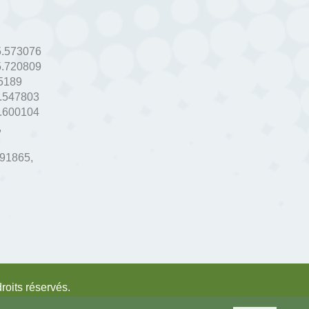
5.573076
5.720809
5189
.547803
.600104
,
591865
,
droits réservés.
sychologues, psychotherapeutes et hypnotherapeutes.