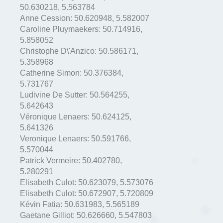
50.630218
,
5.563784
Anne Cession:
50.620948
,
5.582007
Caroline Pluymaekers:
50.714916
,
5.858052
Christophe D\'Anzico:
50.586171
,
5.358968
Catherine Simon:
50.376384
,
5.731767
Ludivine De Sutter:
50.564255
,
5.642643
Véronique Lenaers:
50.624125
,
5.641326
Veronique Lenaers:
50.591766
,
5.570044
Patrick Vermeire:
50.402780
,
5.280291
Elisabeth Culot:
50.623079
,
5.573076
Elisabeth Culot:
50.672907
,
5.720809
Kévin Fatia:
50.631983
,
5.565189
Gaetane Gilliot:
50.626660
,
5.547803