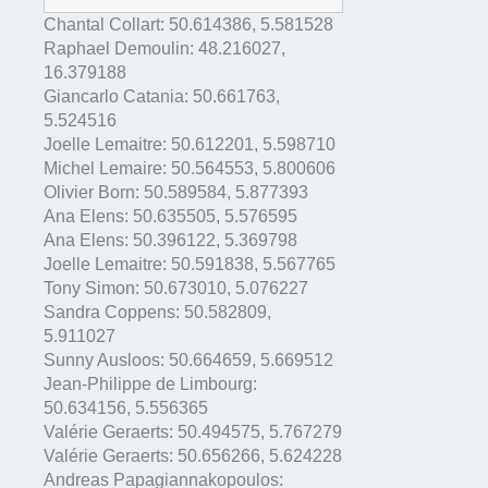
Chantal Collart:
50.614386
,
5.581528
Raphael Demoulin:
48.216027
,
16.379188
Giancarlo Catania:
50.661763
,
5.524516
Joelle Lemaitre:
50.612201
,
5.598710
Michel Lemaire:
50.564553
,
5.800606
Olivier Born:
50.589584
,
5.877393
Ana Elens:
50.635505
,
5.576595
Ana Elens:
50.396122
,
5.369798
Joelle Lemaitre:
50.591838
,
5.567765
Tony Simon:
50.673010
,
5.076227
Sandra Coppens:
50.582809
,
5.911027
Sunny Ausloos:
50.664659
,
5.669512
Jean-Philippe de Limbourg:
50.634156
,
5.556365
Valérie Geraerts:
50.494575
,
5.767279
Valérie Geraerts:
50.656266
,
5.624228
Andreas Papagiannakopoulos: