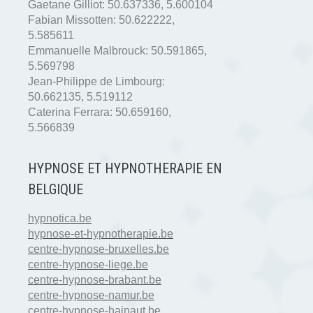
Gaetane Gilliot:
50.637336
,
5.600104
Fabian Missotten:
50.622222
,
5.585611
Emmanuelle Malbrouck:
50.591865
,
5.569798
Jean-Philippe de Limbourg:
50.662135
,
5.519112
Caterina Ferrara:
50.659160
,
5.566839
HYPNOSE ET HYPNOTHERAPIE EN
BELGIQUE
hypnotica.be
hypnose-et-hypnotherapie.be
centre-hypnose-bruxelles.be
centre-hypnose-liege.be
centre-hypnose-brabant.be
centre-hypnose-namur.be
centre-hypnose-hainaut.be