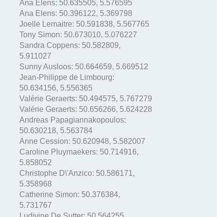
Ana Elens:
50.635505
,
5.576595
Ana Elens:
50.396122
,
5.369798
Joelle Lemaitre:
50.591838
,
5.567765
Tony Simon:
50.673010
,
5.076227
Sandra Coppens:
50.582809
,
5.911027
Sunny Ausloos:
50.664659
,
5.669512
Jean-Philippe de Limbourg:
50.634156
,
5.556365
Valérie Geraerts:
50.494575
,
5.767279
Valérie Geraerts:
50.656266
,
5.624228
Andreas Papagiannakopoulos:
50.630218
,
5.563784
Anne Cession:
50.620948
,
5.582007
Caroline Pluymaekers:
50.714916
,
5.858052
Christophe D\'Anzico:
50.586171
,
5.358968
Catherine Simon:
50.376384
,
5.731767
Ludivine De Sutter:
50.564255
,