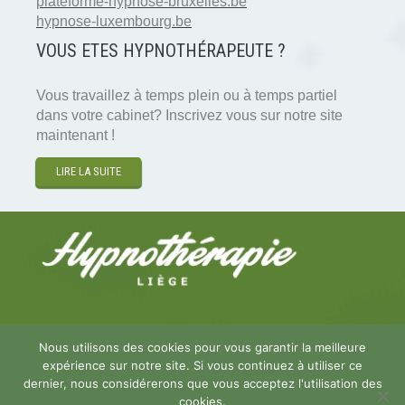
plateforme-hypnose-bruxelles.be
hypnose-luxembourg.be
VOUS ETES HYPNOTH
É
RAPEUTE ?
Vous travaillez à temps plein ou à temps partiel
dans votre cabinet? Inscrivez vous sur notre site
maintenant !
LIRE LA SUITE
Copyright © 2026
Hypnose et Hypnothérapie Liège
.
Nous utilisons des cookies pour vous garantir la meilleure
Tous droits réservés.
expérience sur notre site. Si vous continuez à utiliser ce
Privium – Des services qui soutiennent vos soins.
dernier, nous considérerons que vous acceptez l'utilisation des
Pour psychologues, psychotherapeutes et
cookies.