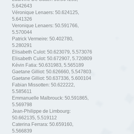
5.642643
Véronique Lenaers:
50.624125
,
5.641326
Veronique Lenaers:
50.591766
,
5.570044
Patrick Vermeire:
50.402780
,
5.280291
Elisabeth Culot:
50.623079
,
5.573076
Elisabeth Culot:
50.672907
,
5.720809
Kévin Fatia:
50.631983
,
5.565189
Gaetane Gilliot:
50.626660
,
5.547803
Gaetane Gilliot:
50.637336
,
5.600104
Fabian Missotten:
50.622222
,
5.585611
Emmanuelle Malbrouck:
50.591865
,
5.569798
Jean-Philippe de Limbourg:
50.662135
,
5.519112
Caterina Ferrara:
50.659160
,
5.566839