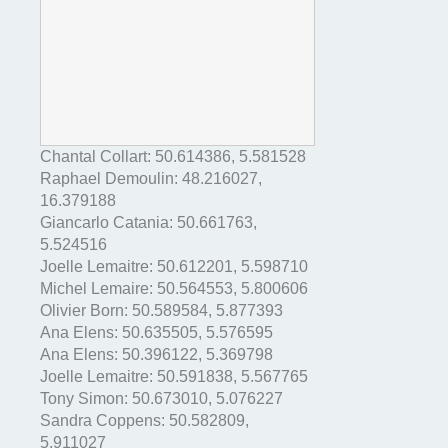
Chantal Collart:
50.614386
,
5.581528
Raphael Demoulin:
48.216027
,
16.379188
Giancarlo Catania:
50.661763
,
5.524516
Joelle Lemaitre:
50.612201
,
5.598710
Michel Lemaire:
50.564553
,
5.800606
Olivier Born:
50.589584
,
5.877393
Ana Elens:
50.635505
,
5.576595
Ana Elens:
50.396122
,
5.369798
Joelle Lemaitre:
50.591838
,
5.567765
Tony Simon:
50.673010
,
5.076227
Sandra Coppens:
50.582809
,
5.911027