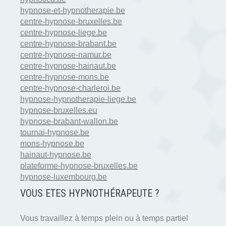
hypnose-et-hypnotherapie.be
centre-hypnose-bruxelles.be
centre-hypnose-liege.be
centre-hypnose-brabant.be
centre-hypnose-namur.be
centre-hypnose-hainaut.be
centre-hypnose-mons.be
centre-hypnose-charleroi.be
hypnose-hypnotherapie-liege.be
hypnose-bruxelles.eu
hypnose-brabant-wallon.be
tournai-hypnose.be
mons-hypnose.be
hainaut-hypnose.be
plateforme-hypnose-bruxelles.be
hypnose-luxembourg.be
VOUS ETES HYPNOTH
É
RAPEUTE ?
Vous travaillez à temps plein ou à temps partiel