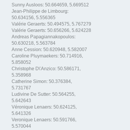
Sunny Ausloos:
50.664659
,
5.669512
Jean-Philippe de Limbourg:
50.634156
,
5.556365
Valérie Geraerts:
50.494575
,
5.767279
Valérie Geraerts:
50.656266
,
5.624228
Andreas Papagiannakopoulos:
50.630218
,
5.563784
Anne Cession:
50.620948
,
5.582007
Caroline Pluymaekers:
50.714916
,
5.858052
Christophe D\'Anzico:
50.586171
,
5.358968
Catherine Simon:
50.376384
,
5.731767
Ludivine De Sutter:
50.564255
,
5.642643
Véronique Lenaers:
50.624125
,
5.641326
Veronique Lenaers:
50.591766
,
5.570044