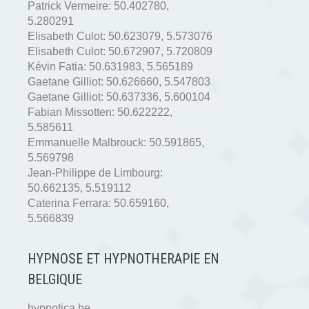
Patrick Vermeire:
50.402780
,
5.280291
Elisabeth Culot:
50.623079
,
5.573076
Elisabeth Culot:
50.672907
,
5.720809
Kévin Fatia:
50.631983
,
5.565189
Gaetane Gilliot:
50.626660
,
5.547803
Gaetane Gilliot:
50.637336
,
5.600104
Fabian Missotten:
50.622222
,
5.585611
Emmanuelle Malbrouck:
50.591865
,
5.569798
Jean-Philippe de Limbourg:
50.662135
,
5.519112
Caterina Ferrara:
50.659160
,
5.566839
HYPNOSE ET HYPNOTHERAPIE EN
BELGIQUE
hypnotica.be