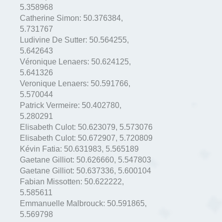
5.358968
Catherine Simon:
50.376384
,
5.731767
Ludivine De Sutter:
50.564255
,
5.642643
Véronique Lenaers:
50.624125
,
5.641326
Veronique Lenaers:
50.591766
,
5.570044
Patrick Vermeire:
50.402780
,
5.280291
Elisabeth Culot:
50.623079
,
5.573076
Elisabeth Culot:
50.672907
,
5.720809
Kévin Fatia:
50.631983
,
5.565189
Gaetane Gilliot:
50.626660
,
5.547803
Gaetane Gilliot:
50.637336
,
5.600104
Fabian Missotten:
50.622222
,
5.585611
Emmanuelle Malbrouck:
50.591865
,
5.569798