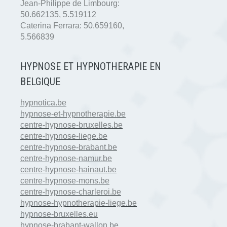
Jean-Philippe de Limbourg:
50.662135
,
5.519112
Caterina Ferrara:
50.659160
,
5.566839
HYPNOSE ET HYPNOTHERAPIE EN
BELGIQUE
hypnotica.be
hypnose-et-hypnotherapie.be
centre-hypnose-bruxelles.be
centre-hypnose-liege.be
centre-hypnose-brabant.be
centre-hypnose-namur.be
centre-hypnose-hainaut.be
centre-hypnose-mons.be
centre-hypnose-charleroi.be
hypnose-hypnotherapie-liege.be
hypnose-bruxelles.eu
hypnose-brabant-wallon.be