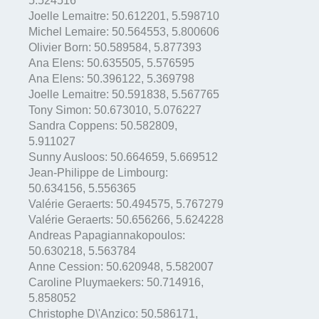
5.524516
Joelle Lemaitre:
50.612201
,
5.598710
Michel Lemaire:
50.564553
,
5.800606
Olivier Born:
50.589584
,
5.877393
Ana Elens:
50.635505
,
5.576595
Ana Elens:
50.396122
,
5.369798
Joelle Lemaitre:
50.591838
,
5.567765
Tony Simon:
50.673010
,
5.076227
Sandra Coppens:
50.582809
,
5.911027
Sunny Ausloos:
50.664659
,
5.669512
Jean-Philippe de Limbourg:
50.634156
,
5.556365
Valérie Geraerts:
50.494575
,
5.767279
Valérie Geraerts:
50.656266
,
5.624228
Andreas Papagiannakopoulos:
50.630218
,
5.563784
Anne Cession:
50.620948
,
5.582007
Caroline Pluymaekers:
50.714916
,
5.858052
Christophe D\'Anzico:
50.586171
,