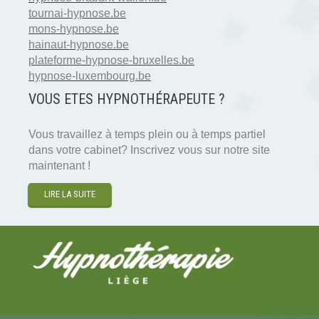
tournai-hypnose.be
mons-hypnose.be
hainaut-hypnose.be
plateforme-hypnose-bruxelles.be
hypnose-luxembourg.be
VOUS ETES HYPNOTH
É
RAPEUTE ?
Vous travaillez à temps plein ou à temps partiel
dans votre cabinet? Inscrivez vous sur notre site
maintenant !
LIRE LA SUITE