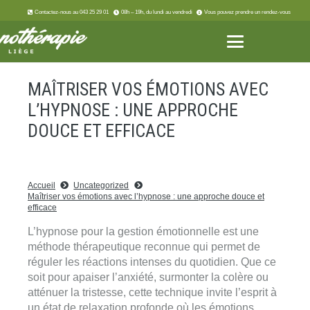
Contactez-nous au 043 25 29 01
08h – 19h, du lundi au vendredi
Vous pouvez prendre un rendez-vous
MAÎTRISER VOS ÉMOTIONS AVEC
L’HYPNOSE : UNE APPROCHE
DOUCE ET EFFICACE
Accueil
Uncategorized
Maîtriser vos émotions avec l’hypnose : une approche douce et
efficace
L’hypnose pour la gestion émotionnelle est une
méthode thérapeutique reconnue qui permet de
réguler les réactions intenses du quotidien. Que ce
soit pour apaiser l’anxiété, surmonter la colère ou
atténuer la tristesse, cette technique invite l’esprit à
un état de relaxation profonde où les émotions