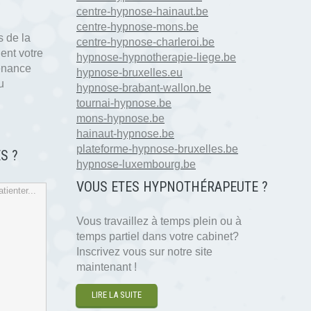
centre-hypnose-hainaut.be
centre-hypnose-mons.be
 de la
centre-hypnose-charleroi.be
ent votre
hypnose-hypnotherapie-liege.be
tenance
hypnose-bruxelles.eu
u
hypnose-brabant-wallon.be
tournai-hypnose.be
mons-hypnose.be
hainaut-hypnose.be
plateforme-hypnose-bruxelles.be
S ?
hypnose-luxembourg.be
VOUS ETES HYPNOTH
É
RAPEUTE ?
tienter...
Vous travaillez à temps plein ou à
temps partiel dans votre cabinet?
Inscrivez vous sur notre site
maintenant !
LIRE LA SUITE