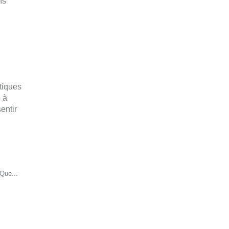
ns
tiques
 à
entir
Que...