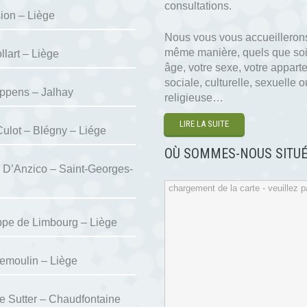
consultations.
ion – Liège
Nous vous vous accueillerons
même manière, quels que soi
llart – Liège
âge, votre sexe, votre appar
sociale, culturelle, sexuelle o
ppens – Jalhay
religieuse…
LIRE LA SUITE
Culot – Blégny – Liége
OÙ SOMMES-NOUS SITUÉ
 D’Anzico – Saint-Georges-
chargement de la carte - veuillez pa
ppe de Limbourg – Liège
emoulin – Liège
e Sutter – Chaudfontaine