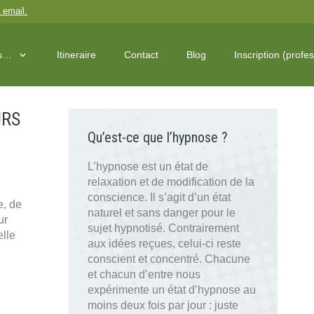
 email
.
os…
Itineraire
Contact
Blog
Inscription (profe
URS
Qu’est-ce que l’hypnose ?
L’hypnose est un état de
relaxation et de modification de la
conscience. Il s’agit d’un état
e, de
naturel et sans danger pour le
ur
sujet hypnotisé. Contrairement
elle
aux idées reçues, celui-ci reste
conscient et concentré. Chacune
et chacun d’entre nous
expérimente un état d’hypnose au
moins deux fois par jour : juste