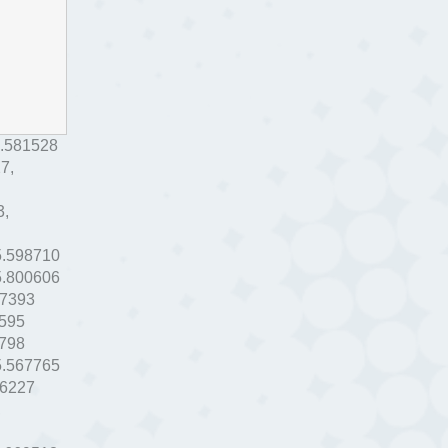
.581528
27
,
3
,
5.598710
5.800606
77393
595
798
5.567765
76227
,