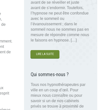
avant de se réveiller et juste
avant de s’endormir. Toutefois,
l’hypnose ne peut être confondue
e
avec le sommeil ou
e,
l’évanouissement ; dans le
e de
sommeil nous ne sommes pas en
mesure de répondre comme nous
le faisons en hypnose. […]
emment.
ent
ment de
LIRE LA SUITE
Qui sommes-nous ?
Tous nos hypnothérapeutes par
aux
ville en un coup d’œil. Pour
esprit
mieux nous connaître ou pour
savoir si un de nos cabinets
privés se trouve à proximité de
chémas