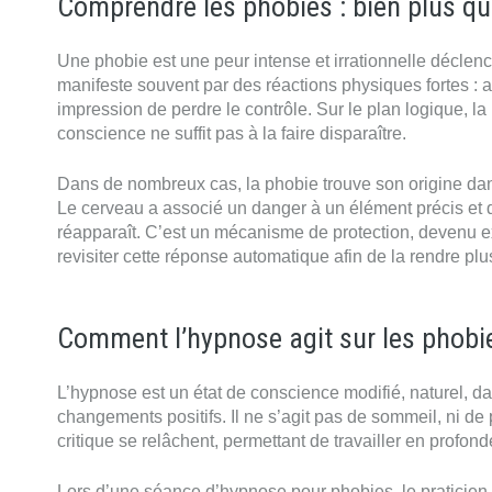
Comprendre les phobies : bien plus qu
Une phobie est une peur intense et irrationnelle déclench
manifeste souvent par des réactions physiques fortes : 
impression de perdre le contrôle. Sur le plan logique, l
conscience ne suffit pas à la faire disparaître.
Dans de nombreux cas, la phobie trouve son origine da
Le cerveau a associé un danger à un élément précis e
réapparaît. C’est un mécanisme de protection, devenu ex
revisiter cette réponse automatique afin de la rendre plus
Comment l’hypnose agit sur les phobi
L’hypnose est un état de conscience modifié, naturel, dans
changements positifs. Il ne s’agit pas de sommeil, ni de 
critique se relâchent, permettant de travailler en profon
Lors d’une séance d’hypnose pour phobies, le praticien