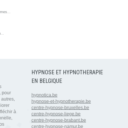
mmes...
...
HYPNOSE ET HYPNOTHERAPIE
EN BELGIQUE
s
, pour
hypnotica.be
 autres,
hypnose-et-hypnotherapie.be
iorer
centre-hypnose-bruxelles.be
fléchir à
centre-hypnose-liege.be
nnelle,
centre-hypnose-brabant.be
nos
centre-hypnose-namur.be