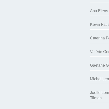
Ana Elens 
Kévin Fati
Caterina F
Valérie Ge
Gaetane Gil
Michel Lem
Joelle Lema
Tilman