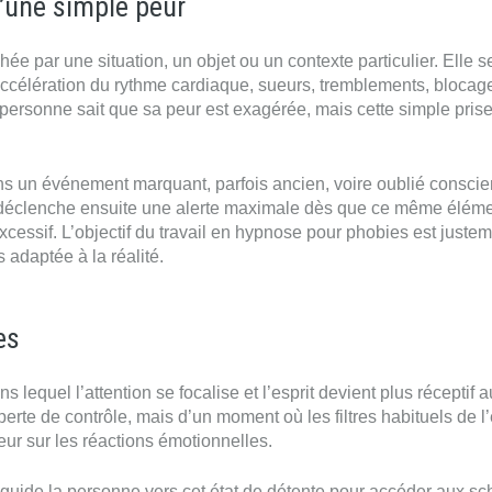
’une simple peur
ée par une situation, un objet ou un contexte particulier. Elle s
accélération du rythme cardiaque, sueurs, tremblements, blocag
a personne sait que sa peur est exagérée, mais cette simple pris
ns un événement marquant, parfois ancien, voire oublié consci
t déclenche ensuite une alerte maximale dès que ce même élém
cessif. L’objectif du travail en hypnose pour phobies est juste
 adaptée à la réalité.
es
 lequel l’attention se focalise et l’esprit devient plus réceptif 
perte de contrôle, mais d’un moment où les filtres habituels de l’
deur sur les réactions émotionnelles.
 guide la personne vers cet état de détente pour accéder aux s