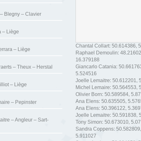
– Blegny – Clavier
a – Liège
Chantal Collart:
50.614386
,
5
errara – Liège
Raphael Demoulin:
48.2160
16.379188
Giancarlo Catania:
50.66176
raerts – Theux – Herstal
5.524516
Joelle Lemaitre:
50.612201
,
liot – Liège
Michel Lemaire:
50.564553
,
Olivier Born:
50.589584
,
5.8
Ana Elens:
50.635505
,
5.576
aire – Pepinster
Ana Elens:
50.396122
,
5.369
Joelle Lemaitre:
50.591838
,
itre – Angleur – Sart-
Tony Simon:
50.673010
,
5.0
Sandra Coppens:
50.582809
5.911027