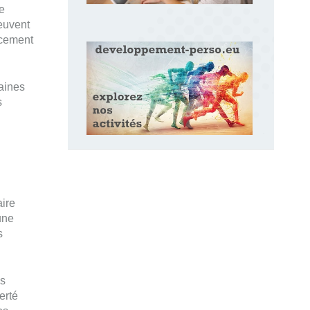
e
peuvent
orcement
taines
s
aire
une
s
us
erté