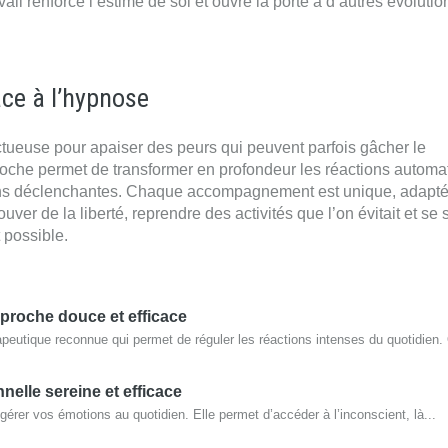
ail renforce l’estime de soi et ouvre la porte à d’autres évolutio
âce à l’hypnose
ctueuse pour apaiser des peurs qui peuvent parfois gâcher le
proche permet de transformer en profondeur les réactions automa
tions déclenchantes. Chaque accompagnement est unique, adapté
ver de la liberté, reprendre des activités que l’on évitait et se s
 possible.
pproche douce et efficace
peutique reconnue qui permet de réguler les réactions intenses du quotidien. 
elle sereine et efficace
rer vos émotions au quotidien. Elle permet d’accéder à l’inconscient, là...