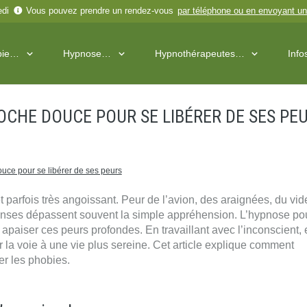
edi
Vous pouvez prendre un rendez-vous
par téléphone
ou en
envoyant un
pie…
Hypnose…
Hypnothérapeutes…
Inf
OCHE DOUCE POUR SE LIBÉRER DE SES PE
uce pour se libérer de ses peurs
t parfois très angoissant. Peur de l’avion, des araignées, du vid
tenses dépassent souvent la simple appréhension. L’hypnose po
paiser ces peurs profondes. En travaillant avec l’inconscient, 
r la voie à une vie plus sereine. Cet article explique comment
er les phobies.